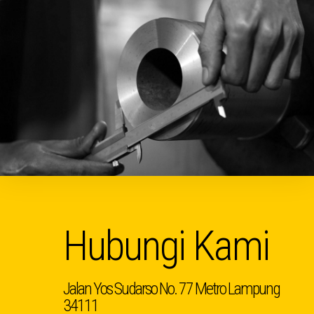
Hubungi Kami
Jalan Yos Sudarso No. 77 Metro Lampung
34111